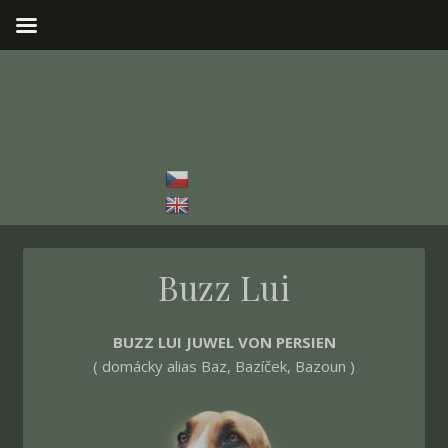
Buzz Lui
BUZZ LUI JUWEL VON PERSIEN
( domácky alias Baz, Bazíček, Bazoun )