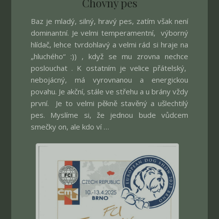
Chovný pes
Baz je mladý, silný, hravý pes, zatím však není
dominantní. Je velmi temperamentní, výborný
hlídač, lehce tvrdohlavý a velmi rád si hraje na
„hluchého“ :)) , když se mu zrovna nechce
poslouchat . K ostatním je velice přátelský,
nebojácný, má vyrovnanou a energickou
povahu. Je akční, stále ve střehu a u brány vždy
první. Je to velmi pěkně stavěný a ušlechtilý
pes. Myslíme si, že jednou bude vůdcem
smečky on, ale kdo ví …