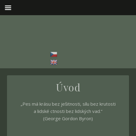
Úvod
„Pes má krásu bez ješitnosti, sílu bez krutosti
a lidské ctnosti bez lidských vad.“
(George Gordon Byron)