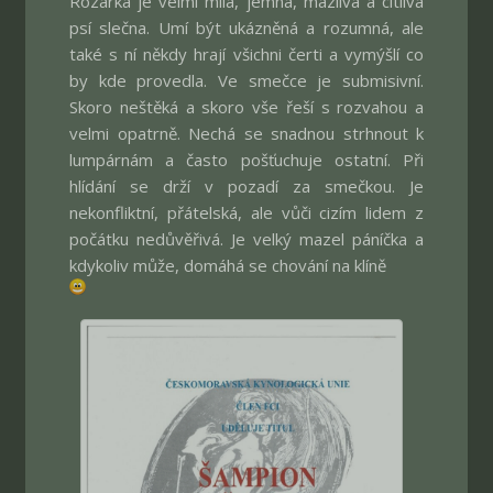
Rozárka je velmi milá, jemná, mazlivá a citlivá
psí slečna. Umí být ukázněná a rozumná, ale
také s ní někdy hrají všichni čerti a vymýšlí co
by kde provedla. Ve smečce je submisivní.
Skoro neštěká a skoro vše řeší s rozvahou a
velmi opatrně. Nechá se snadnou strhnout k
lumpárnám a často pošťuchuje ostatní. Při
hlídání se drží v pozadí za smečkou. Je
nekonfliktní, přátelská, ale vůči cizím lidem z
počátku nedůvěřivá. Je velký mazel páníčka a
kdykoliv může, domáhá se chování na klíně