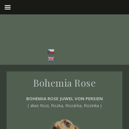
Bohemia Rose
BOHEMIA ROSE JUWEL VON PERSIEN
( alias Rozi, Rozka, Rozárka, Rozinka )